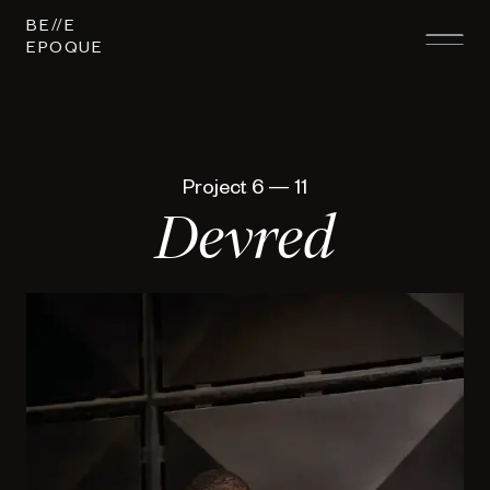
BE
E
EPOQUE
Project
6
—
11
D
e
v
r
e
d