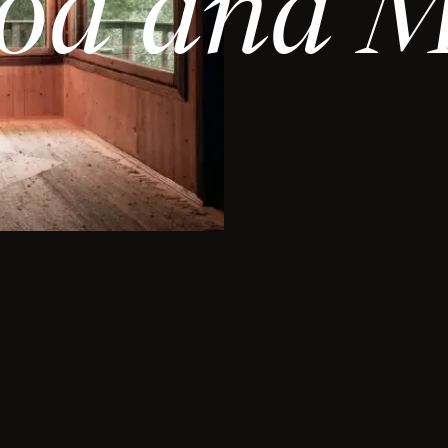
o
d
a
n
d