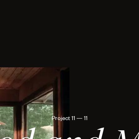
Project
11
—
11