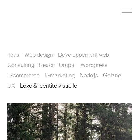
BE
E
EPOQUE
Tous
Web design
Développement web
Consulting
React
Drupal
Wordpress
E-commerce
E-marketing
Node.js
Golang
UX
Logo & Identité visuelle